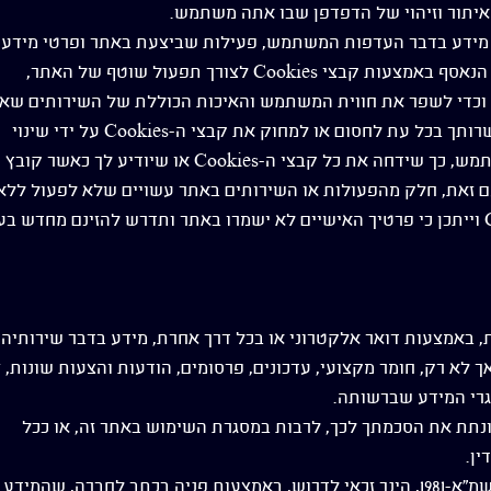
יתור וזיהוי של הדפדפן שבו אתה משתמש.
ויים להכיל מידע בדבר העדפות המשתמש, פעילות שביצעת באתר ופרטי מידע
אחרים. אנו משתמשים במידע הנאסף באמצעות קבצי Cookies לצורך תפעול שוטף של האתר,
וכדי לשפר את חווית המשתמש והאיכות הכוללת של השירותים שאנ
מציעים באתר. מובהר כי באפשרותך בכל עת לחסום או למחוק את קבצי ה-Cookies על ידי שינוי
ההגדרות בדפדפן בו אתה משתמש, כך שידחה את כל קבצי ה-Cookies או שיודיע לך כאשר
 זאת, חלק מהפעולות או השירותים באתר עשויים שלא לפעול ללא
אפשרות קבלת קבצי Cookies וייתכן כי פרטיך האישיים לא ישמרו באתר ותדרש להזינם מחדש ב
באמצעות דואר אלקטרוני או בכל דרך אחרת, מידע בדבר שירותיה ו
אך לא רק, חומר מקצועי, עדכונים, פרסומים, הודעות והצעות שונות, 
רי המידע שברשותה.
נתת את הסכמתך לכך, לרבות במסגרת השימוש באתר זה, או ככל
ין.
על פי חוק הגנת הפרטיות התשמ"א-1981, הינך זכאי לדרוש, באמצעות פניה בכתב לחברה, שהמידע