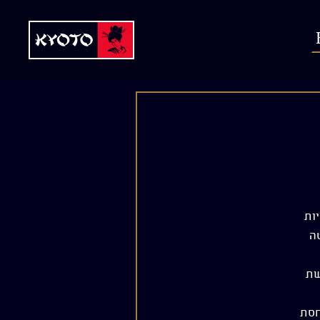
ות
ה
שת
חסת