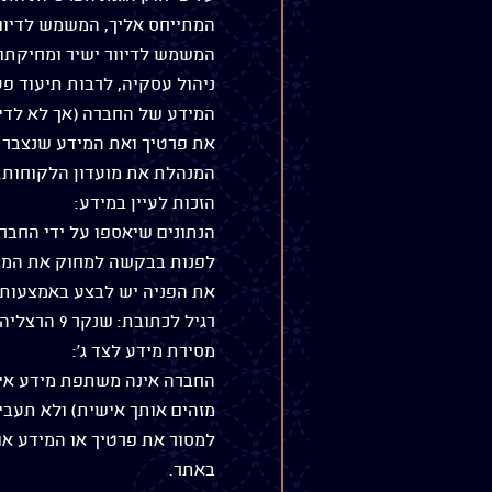
המתייחס אליך, המשמש לדיוור
המשמש לדיוור ישיר ומחיקתו 
ניהול עסקיה, לרבות תיעוד פ
המידע של החברה (אך לא לדיוו
את פרטיך ואת המידע שנצבר ל
המנהלת את מועדון הלקוחות.
הזכות לעיין במידע:
הנתונים שיאספו על ידי החברה
לפנות בבקשה למחוק את המיד
רגיל לכתובת: שנקר 9 הרצליה ת.ד 12273.
מסירת מידע לצד ג':
החברה אינה משתפת מידע אישי
מזהים אותך אישית) ולא תעביר
למסור את פרטיך או המידע או
באתר.