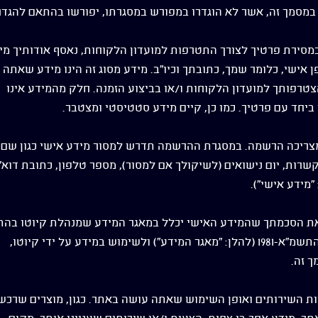
 במסמך זה, אשר לא הוגדרו במפורש במסגרתו, יפורשו בהתאם להגדר
סירת פרטיך לצורך התטרפות למועדון הלקוחות, נאסף אודותיך מי
אישי, כלומר שמך, כתובתך וכיו"ב. מידע מסוג זה הינו מידע שאתה
הצטרפותך למועדון הלקוחות ו/או בביצוע הזמנה. חלק מהמידע אינו
ביחד עם פרטיך. כמו כן, קיים מידע סטטיסטי ומצטבר.
צריכה הרשמה. במסגרת ההרשמה תדרש למסור מידע אישי כגון שם,
שרות, יום נישואים (לשיקולך אם למסור), מספר טלפון, כתובת דוא"
"מידע אישי").
 את הסכמתך שהמידע האישי יכלל במאגר המידע שמנהלת קיוטו בה
להוראות חוק הגנת הפרטיות התשמ"א-1981 (להלן: "מאגר המידע") ולשימוש במידע על ידי קיוטו,
 זה.
ות השירותים ואופן השימוש שאתה עושה באתר. כגון, מוצרים שרכש