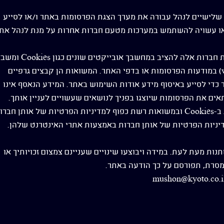
שלישיים לנהל עבורה את מערך הצגת הפרסומות באתר ו/או לסייע
או עשויה להשתמש במערכות מטעם חברות אחרות על מנת לנהל את
לצורך ניהול הפרסומות עשויות חברות אלה להציב במחשבך אוביי
"משואות רשת" (web beacons) במודעות הפרסומות או בדפי האתר. המשואות הן קבצים גרפיים
 כדי לסייע באיסוף מידע אודות השימוש באתר. המידע הנאסף אינו
ים את הפרסומות שיוצגו בפניך לנושאים שעשויים לעניין אותך.
השימוש שחברות אלה עושות ב-Cookies ובמשואות רשת כפוף למדיניות הפרטיות של אותן חבר
דיניות הפרטיות של אותן חברות באמצעות אתרי האינטרנט שלהן.
ות מעת לעת. במידה ויבוצעו שינויים שעניינם צמצום זכויותיך או
סרת, תפורסם על כך הודעה באתר.