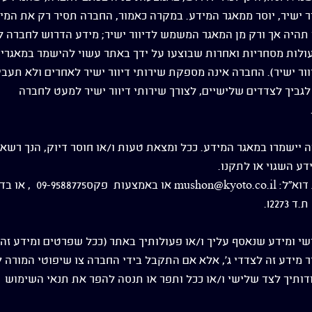
 ישיר, יוסר ממאגר המידע. במקרה כאמור, החברה תסיר רק את המי
תהיה אך ורק מן המאגר המשמש לדיוור ישיר; מידע הדרוש לחברה 
עולות מסחריות ואחרות שבוצעו על ידך באתר עשוי להישמר במאגרי
ר ישיר). החברה אינה מספקת שירותי דיוור ישיר לאחרים ולא תעבי
גביך לצדדים שלישיים, לצורך שירותי דיוור ישיר למעט לחברה
 יישמרו במאגר המידע. ככל ומצאת טעות ו/או חוסר דיוק, הנך רשאי
ע השגוי או לתקנו.
את הפניה יש לבצע באמצעות דוא"ל: mushon@kyoto.co.il או באמצע
 ומידע שנאסף עליך ו/או פעולותיך באתר (ככל שפרטים ומידע זה
 מידע זה לצדדי ג', אלא אם התקבל בידי החברה צו שיפוטי המורה 
דותיך לצד שלישי ו/או ככל ותפר או תנסה להפר את תנאי השימוש