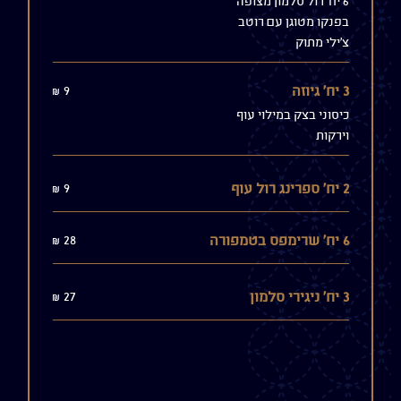
6 יח' רול סלמון מצופה
בפנקו מטוגן עם רוטב
צ'ילי מתוק
9
3 יח' גיוזה
shkalim
כיסוני בצק במילוי עוף
וירקות
9
2 יח' ספרינג רול עוף
shkalim
28
6 יח' שרימפס בטמפורה
shkalim
27
3 יח' ניגירי סלמון
shkalim