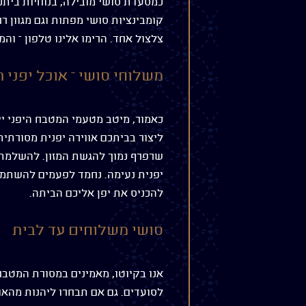
כמסעדת סושי מובילה, בנוחיות ביתכ
קומבינציות סושי מפתות וגם מגוון ר
צלצול אחד. הרימו אלינו טלפון – וה
משלוחי סושי – אוכל יפני 
כאמור, מיטב מטעמי המטבח היפני יי
ליצור בביתכם אווירה יפנית מסורתית
שרפרף נמוך להגשת המזון. להשלמת ה
יפנית נעימה. נחמד לפעמים להשתמש
להכניס את יפן אליכם הביתה.
סושי משלוחים עד לבית
אנו בקיוטו, מאמינים במסורת המטב
לסועדים. גם אם תבחרו ליהנות מה