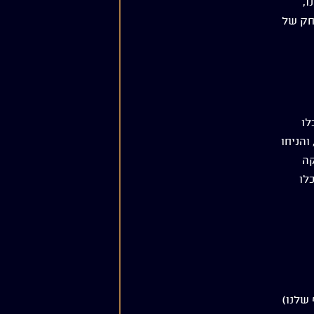
ו,
רחק של
לו
והניחו
קה
לו
שלנו)