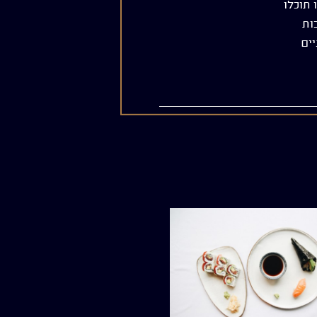
 תוכלו
ות
יים