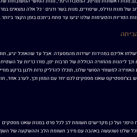
ם; מנות ראשונות ממיטב המטבח היפני, מנות הסושי המשובחות שלנ
חב של מנות נודלס, שיפודים, מנות בשר ודגים – כל אלה נמצאים במ
מנות הטריות והטעימות שלנו יגיעו עד פתח ביתכם בזמן הקצר ביותר.
הביתה
שלחו אליכם במהירות ישירות מהמסעדה. אבל עד שהאוכל יגיע, תוכ
 וכך ליהנות מהחוויה הכוללת של תרבות יפן, פזרו כריות על השטיח, 
אווירה למשוחי הסושי שלנו, תוכלו להדליק נרות ולנגן ברקע מוזי
 בצ'ופסטיקס שאנו מספקים לכם יחד עם המזון וכך, לערב אחד, תוכ
ח היפני ועל כן מקדישים תשומת לב לכל פרט במנות שאנו מספקים
אוכל שלנו (שנעשה באהבה עם מירב תשומת הלב וההשקעה של השף 