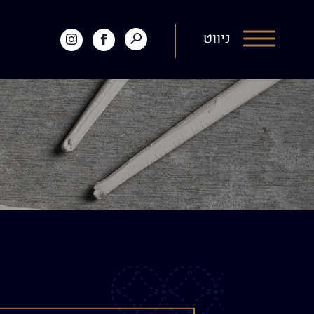
דלג לתוכן
דלג לסרגל הניווט
לפתיחת
ניווט
לעמוד
קיוטו
חיפוש
הפייסבוק
באינסטגרם
של
קיוטו