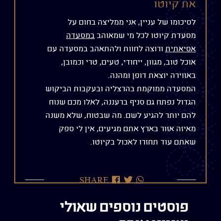
את קיוטו
לסיכומו של עניין, אני ממליצה בחום על
מסעדת קיוטו לכל מי שמאוהב
במסעדה
אסיאתית
ורוצה לחוות ולהתאהב במסעדה עם
אוכל טוב, מגוון, ייחודי, טעים, טרי וכמובן,
באווירה יוצאת דופן ומהנה.
המסעדה ממוקמת בהרצליה ובעקבות הביקוש
הגדול נפתח גם סניף ברעננה, לאלו מכם שנוח
להם יותר להגיע לשם. מה שבטוח, שלא משנה
מאיזה אזור בארץ אתם מגיעים, אין לי ספק
שאתם עוד תחזרו לאכול בקיוטו.
שתף
שתף
שתף
SHARE
בוואטסאפ
בטוויטר
בפייסבוק
פוסטים נוספים שאולי