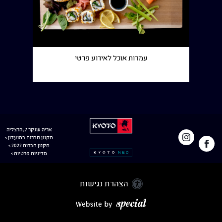
עמדות אוכל לאירוע פרטי
למעבר
לעמוד
קיוטו
אריה שנקר 7, הרצליה
לאתר
תקנון חברות במועדון >
הפייסבוק
באינסטגרם
קיוטו
תקנון חברות 2022 >
מדיניות פרטיות >
של קיוטו
ניאו –
נפתח
בחלון
הצהרת נגישות
חדש