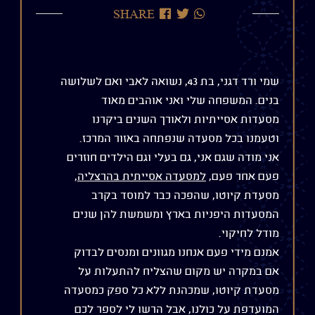
שתף
שתף
שתף
SHARE
בוואטסאפ
בטוויטר
בפייסבוק
שמי ורד דגני, בת 43, נשואה לאבי ואם לשלושה
בנים. המשפחה שלי ואני אוהבים מאוד
מסעדות אסייתיות ולאורך השנים ביקרנו
וטעמנו בכל מסעדה שנפתחה באזור המרכז.
אני מודה שגם אני, גם בעלי וגם הילדים חוזרים
פעם אחר פעם,
למסעדה אסייתית בהרצליה
,
מסעדת קיוטו, שהפכה כבר למוסד בקרב
המסעדות היפניות בארץ ומשמשת להן שנים
מודל לחיקוי.
אמנם מידי פעם אנחנו מגוונים ומנסים לבדוק
אם במקרה יש מקום שהצליח להתעלות על
מסעדת קיוטו, שמכהנת ללא כל ספק כמסעדה
המועדפת על כולנו, אבל הרשו לי לספר לכם